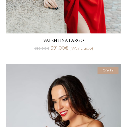
VALENTINA LARGO
391.00
€
489.00
€
(IVA incluido)
¡Oferta!