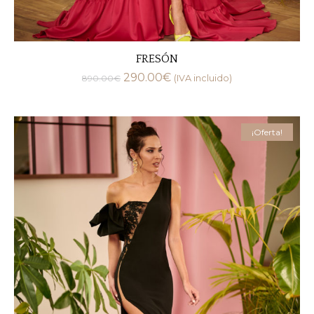
FRESÓN
290.00
€
890.00
€
(IVA incluido)
¡Oferta!