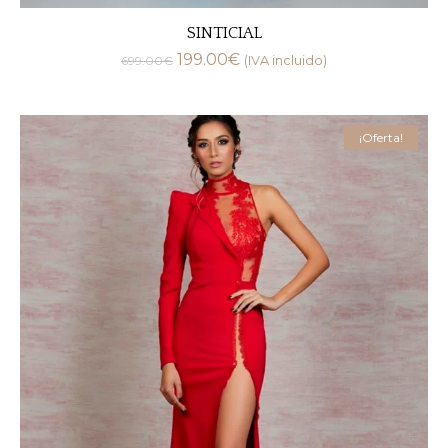
SINTICIAL
199.00
€
699.00
€
(IVA incluido)
¡Oferta!