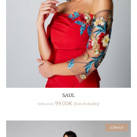
SAUL
99.00
€
598.00
€
(IVA incluido)
¡Oferta!