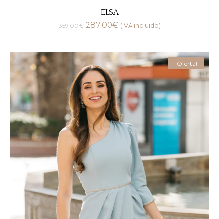
ELSA
287.00
€
359.00
€
(IVA incluido)
¡Oferta!