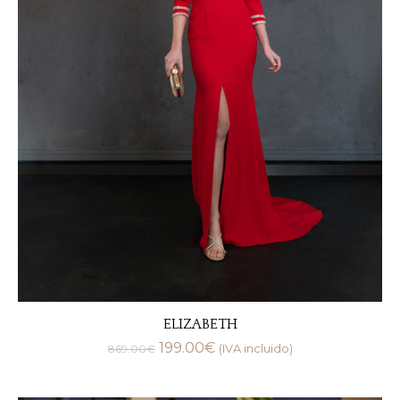
ELIZABETH
199.00
€
869.00
€
(IVA incluido)