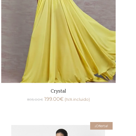
Crystal
199.00
€
895.00
€
(IVA incluido)
¡Oferta!