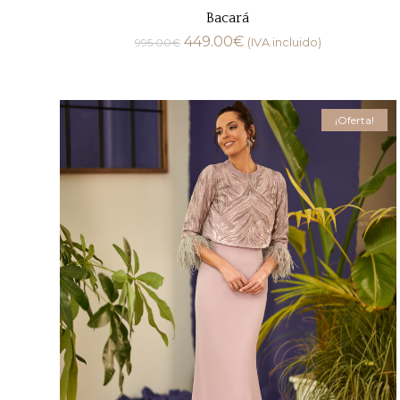
Bacará
449.00
€
995.00
€
(IVA incluido)
¡Oferta!