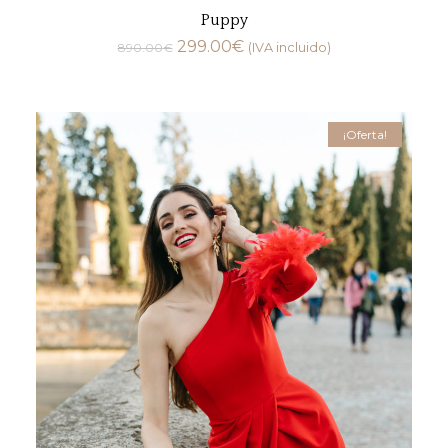
Puppy
299.00
€
890.00
€
(IVA incluido)
¡Oferta!