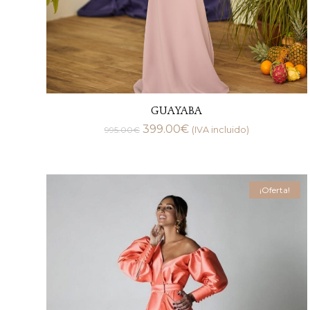
GUAYABA
399.00
€
995.00
€
(IVA incluido)
¡Oferta!