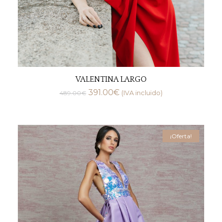
VALENTINA LARGO
391.00
€
489.00
€
(IVA incluido)
¡Oferta!