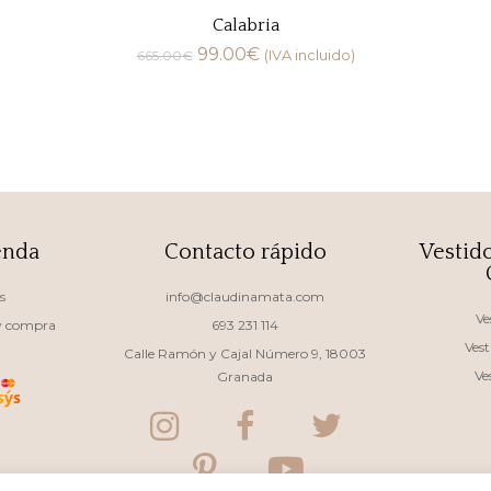
Calabria
99.00
€
665.00
€
(IVA incluido)
enda
Contacto rápido
Vestid
s
info@claudinamata.com
Ve
 y compra
693 231 114
Vest
Calle Ramón y Cajal Número 9, 18003
Ve
Granada