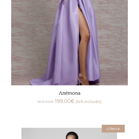
Anémona
199.00
€
693.00
€
(IVA incluido)
¡Oferta!