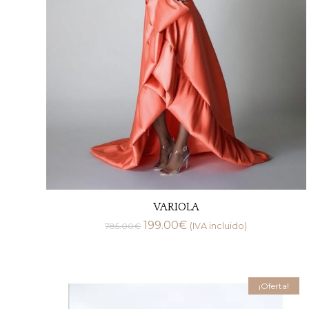
VARIOLA
199.00
€
785.00
€
(IVA incluido)
¡Oferta!