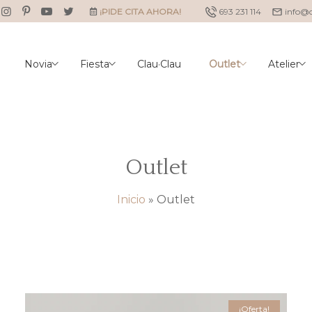
¡PIDE CITA AHORA!
693 231 114
info@
Novia
Fiesta
Clau·Clau
Outlet
Atelier
Outlet
Inicio
»
Outlet
¡Oferta!