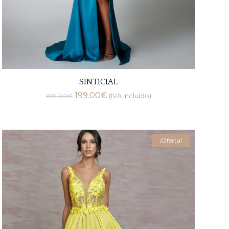
SINTICIAL
199.00
€
699.00
€
(IVA incluido)
¡Oferta!