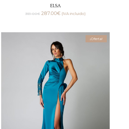
ELSA
287.00
€
359.00
€
(IVA incluido)
¡Oferta!