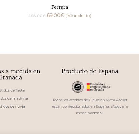
Ferrara
69.00
€
408.00
€
(IVA incluido)
os a medida en
Producto de España
Granada
stidos de fiesta
idos de madrina
Todos los vestidos de Claudina Mata Atelier
stidos de novia
están confeccionados en España. ¡Apoya la
moda nacional!